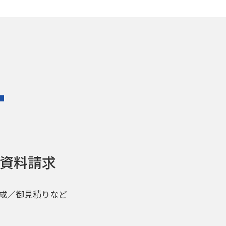
T
資料請求
成／御見積りなど
。