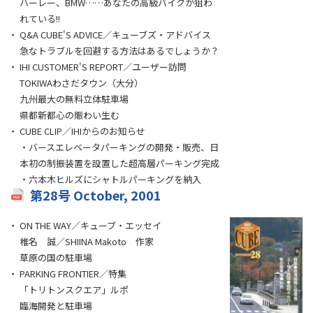
ハーレー、BMW……あなたの高級バイクが狙わ
れている!!
Q&A CUBE'S ADVICE／キューブズ・アドバイス
急なトラブルを回避する方法はあるでしょうか？
IHI CUSTOMER'S REPORT／ユーザー訪問
TOKIWAわさだタウン（大分）
九州最大の無料立体駐車場
県都新都心の賑わい生む
CUBE CLIP／IHIからのお知らせ
・バースエレベータパーキングの開発・販売、日
本初の制振装置を設置した超高層パーキング完成
・六本木ヒルズにシャトルパーキングを納入
第28号 October, 2001
ON THE WAY／キューブ・エッセイ
椎名 誠／SHIINA Makoto 作家
草原の国の駐車場
PARKING FRONTIER／特集
「トリトンスクエア」ルポ
臨海開発と駐車場