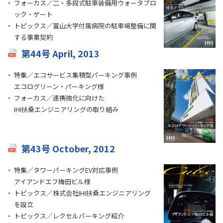
フォーカス／二・多段式駐車装備用ウォータブロ
ック・ゲート
トピックス／富山大学付属病院の駐車場整備に関
する事業契約
第44号 April, 2013
特集／エコサービス集積型パーキング事例
エコログリーン・パーキング様
フォーカス／連携強化に向けた
IHI扶桑エンジニアリングの取り組み
第43号 October, 2012
特集／タワーパーキングEV対応事例
アイアンドエフ梅田ビル様
トピックス／株式会社IHI扶桑エンジニアリング
を設立
トピックス／レクセルパーキング紹介