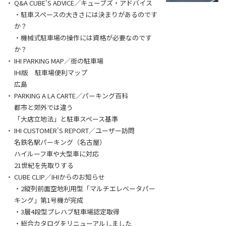
Q&A CUBE'S ADVICE／キューブズ・アドバイス
・駐車スペースの大きさには決まりがあるのです
か？
・機械式駐車場の操作には資格が必要なのです
か？
IHI PARKING MAP／街の駐車場
IHI版 駐車場便利マップ
広島
PARKING A LA CARTE／パーキング百科
都市と郊外では違う
「大店立地法」と駐車スペース基準
IHI CUSTOMER'S REPORT／ユーザー訪問
名鉄名駅パーキング（名古屋）
ハイルーフ車や大型車に対応
21世紀を先取りする
CUBE CLIP／IHIからのお知らせ
・2縦列前面空地利用型「マルチエレベータパー
キング」第1号機が完成
・3層4段型プレハブ駐車場認定取得
・総合カタログをリニューアルしました