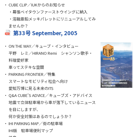
CUBE CLIP／IUKからのお知らせ
・幕張ベイタウンファーストウイングに納入
・溶融亜鉛メッキパレットにリニューアルしてみ
ませんか？
第33号 September, 2005
ON THE WAY／キューブ・インタビュー
平野 レミ／HIRANO Remi シャンソン歌手・
料理愛好家
車ってステキな空間
PARKING FRONTIER／特集
スマートなモビリティ社会へ向け
愛知万博に見る未来のITS
Q&A CUBE'S ADVICE／キューブズ・アドバイス
地震で立体駐車場から車が落下しているニュース
を目にしますが、
何か安全対策はあるのでしょうか？
IHI PARKING MAP／街の駐車場
IHI版 駐車場便利マップ