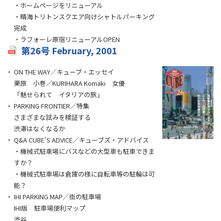
・ホームページをリニューアル
・晴海トリトンスクエア向けシャトルパーキング
完成
・ラフォーレ原宿リニューアルOPEN
第26号 February, 2001
ON THE WAY／キューブ・エッセイ
栗原 小巻／KURIHARA Komaki 女優
「魅せられて イタリアの旅」
PARKING FRONTIER／特集
さまざまな試みを検証する
渋滞はなくなるか
Q&A CUBE'S ADVICE／キューブズ・アドバイス
・機械式駐車場にバスなどの大型車も駐車できま
すか？
・機械式駐車場は倉庫の様に自転車等の駐輪は可
能？
IHI PARKING MAP／街の駐車場
IHI版 駐車場便利マップ
渋谷