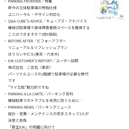
PARKING FRONTIER／特集
昨今の立体駐車場の特殊仕様
ユニバーサル・デザイン対応も
Q&A CUBE'S ADVICE／キューブズ・アドバイス
機械式駐車場で身体障害者用スペースを確保する
ことはできますか？(他5項目)
BEFORE AFTER／ビフォーアフター
リニューアル＆リフレッシュプラン
ほうらいやビル(東京・六本木)
IUK CUSTOMER'S REPORT／ユーザー訪問
株式会社 二玄社（東京）
パーソナルユースの2階建て駐車場が必要な時代
です
”マイ立駐”魅力的ですね
PARKING A LA CARTE／パーキング百科
機械駐車でのトラブルを未然に防ぐために…
PARKING NEWS／パーキングニュース
設計・営業・メンテナンスの若手スタッフ3人が
決意と抱負
「新生IUK」の飛躍に向けて