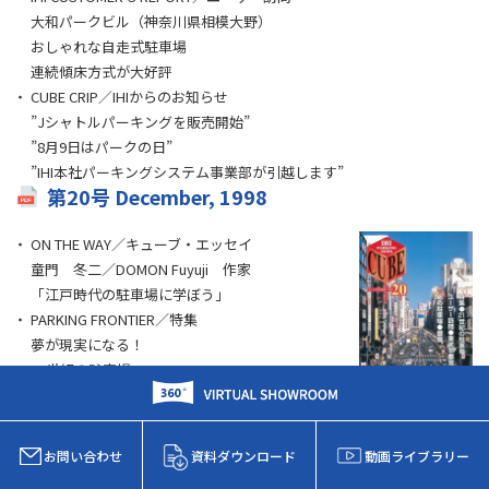
大和パークビル（神奈川県相模大野）
おしゃれな自走式駐車場
連続傾床方式が大好評
CUBE CRIP／IHIからのお知らせ
”Jシャトルパーキングを販売開始”
”8月9日はパークの日”
”IHI本社パーキングシステム事業部が引越します”
第20号 December, 1998
ON THE WAY／キューブ・エッセイ
童門 冬二／DOMON Fuyuji 作家
「江戸時代の駐車場に学ぼう」
PARKING FRONTIER／特集
夢が現実になる！
21世紀の駐車場
Q&A CUBE'S ADVICE／キューブズ・アドバイス
”ハイルーフ車対策は2～3割が目安”
”駐車機械は25年経ったらリニューアルを”
お問い合わせ
資料ダウンロード
動画ライブラリー
IHI PARKING MAP／街の駐車場