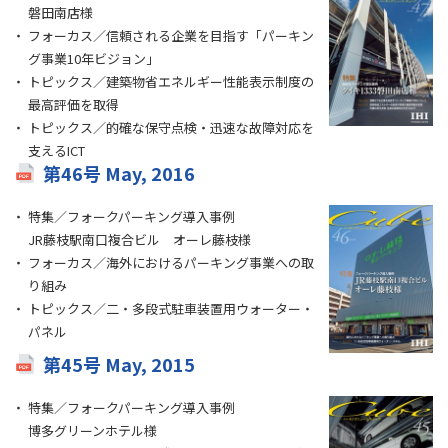
磐田南店様
フォーカス／信頼される企業を目指す「パーキン
グ事業10年ビジョン」
トピックス／建築物省エネルギー性能表示制度の
最高評価を取得
トピックス／的確な保守点検・迅速な故障対応を
支えるICT
第46号 May, 2016
特集／フォークパーキング導入事例
JR藤枝駅南口複合ビル オーレ藤枝様
フォーカス／海外におけるパーキング事業への取
り組み
トピックス／二・多段式駐車装置用ウォーター・
パネル
第45号 May, 2015
特集／フォークパーキング導入事例
博多グリーンホテル様