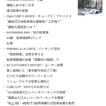
摘発にあの手この手
違法駐車の実態
Q&A CUBE'S ADVICE／キューブス・アドバイス
”機械式立体駐車場は建築物？工作物？”
”建設大臣認定とは？”
IHI PARKING MAP／街の駐車場
IHI版 駐車場便利マップ
札幌
PARKING A LA CARTE／パーキング百科
「助成制度」活用を考える
駐車場整備の促進「民間向け融資」で
IHI CUSTOMER'S REPORT／ユーザー訪問
第二長岡ビル（東京都中央区八丁堀）
ピカピカ玄関のタワーパーキング
リニューアルで大型車も便利に
CUBE CLIP／IHIからのお知らせ
”432台収容のエレベータパーキングが完成”
”複数出入口エレベータパーキングを開発”
”地上3段・4段地下2段昇降横行式駐車装置を販売