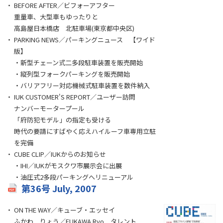
BEFORE AFTER／ビフォーアフター
重量車、大型車もゆったりと
高島屋日本橋店 北駐車場(東京都中央区)
PARKING NEWS／パーキングニュース 【ワイド
版】
・新型チェーン式二多段駐車装置を販売開始
・縦列型フォークパーキングを販売開始
・バリアフリー対応機械式駐車装置を数件納入
IUK CUSTOMER'S REPORT／ユーザー訪問
ナンバーモータープール
「府防犯モデル」の指定も受ける
時代の要請にすばやく応えハイルーフ車専用立駐
を完備
CUBE CLIP／IUKからのお知らせ
・IHI／IUKがモスクワ市展示会に出展
・油圧式2多段パーキングへリニューアル
第36号 July, 2007
ON THE WAY／キューブ・エッセイ
ふかわ りょう／FUKAWA Ryo タレント