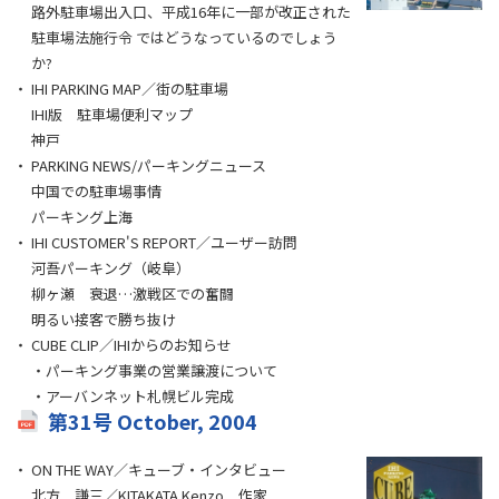
路外駐車場出入口、平成16年に一部が改正された
駐車場法施行令 ではどうなっているのでしょう
か?
IHI PARKING MAP／街の駐車場
IHI版 駐車場便利マップ
神戸
PARKING NEWS/パーキングニュース
中国での駐車場事情
パーキング上海
IHI CUSTOMER'S REPORT／ユーザー訪問
河吾パーキング（岐阜）
柳ヶ瀬 衰退…激戦区での奮闘
明るい接客で勝ち抜け
CUBE CLIP／IHIからのお知らせ
・パーキング事業の営業譲渡について
・アーバンネット札幌ビル完成
第31号 October, 2004
ON THE WAY／キューブ・インタビュー
北方 謙三／KITAKATA Kenzo 作家