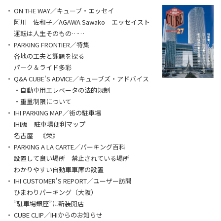
ON THE WAY／キューブ・エッセイ
阿川 佐和子／AGAWA Sawako エッセイスト
運転は人生そのもの……
PARKING FRONTIER／特集
各地の工夫と課題を探る
パーク＆ライド多彩
Q&A CUBE'S ADVICE／キューブズ・アドバイス
・自動車用エレベータの法的規制
・重量制限について
IHI PARKING MAP／街の駐車場
IHI版 駐車場便利マップ
名古屋 《栄》
PARKING A LA CARTE／パーキング百科
設置して良い場所 禁止されている場所
わかりやすい自動車車庫の設置
IHI CUSTOMER'S REPORT／ユーザー訪問
ひまわりパーキング（大阪）
”駐車場銀座”に新装開店
CUBE CLIP／IHIからのお知らせ