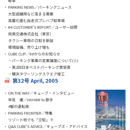
岐阜
PARKING NEWS／パーキングニュース
大型店舗用など高まる需要
高層化進む自走式プレハブ駐車場
IHI CUSTOMER'S REPORT／ユーザー訪問
飛鳥交通株式会社（東京）
タクシー専用の立駐を新設
環境設備、売り上げ増も
CUBE CLIP／IHIからのお知らせ
・パーキング事業の営業譲渡について(Ⅱ)
・第2回日本ベストパーキング賞受賞
・横浜タワーリングスクエア竣工
第32号 April, 2005
ON THE WAY／キューブ・インタビュー
早見 優／HAYAMI Yu 歌手
4駆の運転席
PARKING FRONTIER／特集
リゾート地でも「立駐」で
Q&A CUBE'S ADVICE／キューブズ・アドバイス