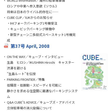
WORLD Information／海外の駐車場事情
ロシアや中東へ参入意欲《ソウル》
――将来は日本のライバル的存在に――
CUBE CLIP／IUKからのお知らせ
・IHIフォークパーキング1号機受注
・キュービックパーキング稼働中
・新型チェーン二多段式スペースキット1号機完
成
第37号 April, 2008
ON THE WAY／キューブ・インタビュー
生島 ヒロシ／IKUSHIMA Hiroshi キャスター
渋滞を避ける
”生島ルート”を伝授
PARKING FRONTIER／特集
低騒音・低振動・スピーディを可能に
静かさを求める住空間に最適なパーキングシステ
ム
Q&A CUBE'S ADVICE／キューブズ・アドバイス
立体駐車場の消火設備について