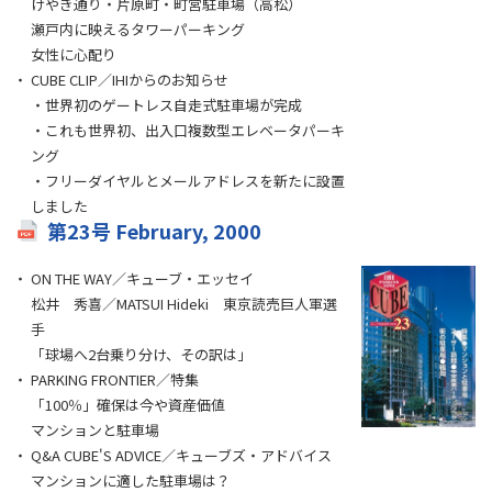
けやき通り・片原町・町営駐車場（高松）
瀬戸内に映えるタワーパーキング
女性に心配り
CUBE CLIP／IHIからのお知らせ
・世界初のゲートレス自走式駐車場が完成
・これも世界初、出入口複数型エレベータパーキ
ング
・フリーダイヤルとメールアドレスを新たに設置
しました
第23号 February, 2000
ON THE WAY／キューブ・エッセイ
松井 秀喜／MATSUI Hideki 東京読売巨人軍選
手
「球場へ2台乗り分け、その訳は」
PARKING FRONTIER／特集
「100％」確保は今や資産価値
マンションと駐車場
Q&A CUBE'S ADVICE／キューブズ・アドバイス
マンションに適した駐車場は？