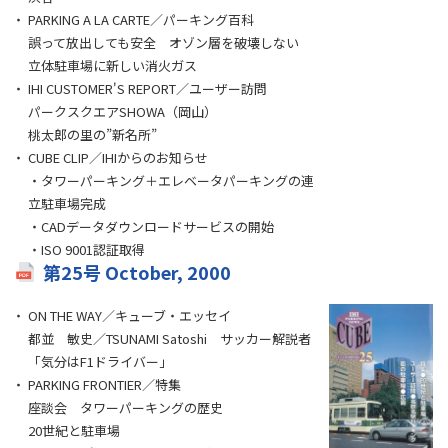
PARKING A LA CARTE／パーキング百科
誤って放出しても安全 オゾン層を破壊しない
立体駐車場に新しい消火ガス
IHI CUSTOMER'S REPORT／ユーザー訪問
パークスクエアSHOWA（岡山）
桃太郎の里の”新名所”
CUBE CLIP／IHIからのお知らせ
・タワーパーキング＋エレベータパーキングの連
立駐車場完成
・CADデータダウンロードサービスの開始
・ISO 9001認証取得
第25号 October, 2000
ON THE WAY／キューブ・エッセイ
都並 敏史／TSUNAMI Satoshi サッカー解説者
「気分はF1ドライバー」
PARKING FRONTIER／特集
座談会 タワーパーキングの歴史
20世紀と駐車場