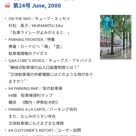
第24号 June, 2000
ON THE WAY／キューブ・エッセイ
村松 英子／MURAMATSU Eiko
「名車ライレーがよみがえると…」
PARKING FRONTIER／特集
携電・カーナビへ「満」「空」
駐車場情報のアイポス
Q&A CUBE'S ADVICE／キューブズ・アドバイス
”機械式駐車場の出入口設置制限とは？”
”立体駐車場の外壁種類にはどのような物があり
ますか？”
IHI PARKING MAP／街の駐車場
IHI版 駐車場便利マップ
横浜 《関内・伊勢佐木町》
PARKING A LA CARTE／パーキング百科
まだ、なじみのうすい存在
立体駐車場にもさまざまな保険
IHI CUSTOMER'S REPORT／ユーザー訪問