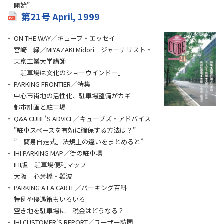
開始”
第21号 April, 1999
ON THE WAY／キューブ・エッセイ
宮崎 緑／MIYAZAKI Midori ジャーナリスト・
東京工業大学講師
「駐車場は文化のショーウインドー」
PARKING FRONTIER／特集
中心市街地の活性化、駐車場整備がカギ
都市計画と駐車場
Q&A CUBE'S ADVICE／キューブズ・アドバイス
”駐車スペースを有効に確保する方法は？”
”「簡易自走式」法規上の違いをまとめると”
IHI PARKING MAP／街の駐車場
IHI版 駐車場便利マップ
大阪 心斎橋・難波
PARKING A LA CARTE／パーキング百科
特例や優遇策もいろいろ
空き地を駐車場に 税金はどうなる？
IHI CUSTOMER'S REPORT／ユーザー訪問