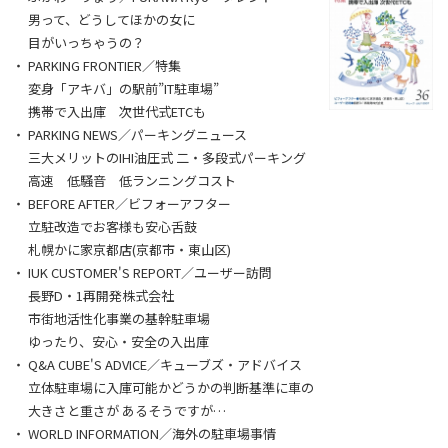
男って、どうしてほかの女に
目がいっちゃうの？
PARKING FRONTIER／特集
変身「アキバ」の駅前”IT駐車場”
携帯で入出庫 次世代式ETCも
PARKING NEWS／パーキングニュース
三大メリットのIHI油圧式 二・多段式パーキング
高速 低騒音 低ランニングコスト
BEFORE AFTER／ビフォーアフター
立駐改造でお客様も安心舌鼓
札幌かに家京都店(京都市・東山区)
IUK CUSTOMER'S REPORT／ユーザー訪問
長野D・1再開発株式会社
市街地活性化事業の基幹駐車場
ゆったり、安心・安全の入出庫
Q&A CUBE'S ADVICE／キューブズ・アドバイス
立体駐車場に入庫可能かどうかの判断基準に車の
大きさと重さが あるそうですが…
WORLD INFORMATION／海外の駐車場事情