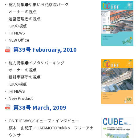
総力特集●やまいち花京院パーク
オーナーの視点
運営管理者の視点
IUKの視点
IHI NEWS
NEW Office
第39号 Feburuary, 2010
総力特集●イノタケパーキング
オーナーの視点
設計事務所の視点
IUKの視点
IHI NEWS
New Product
第38号 March, 2009
ON THE WAY／キューブ・インタビュー
旗本 由紀子／HATAMOTO Yukiko フリーアナ
ウンサー