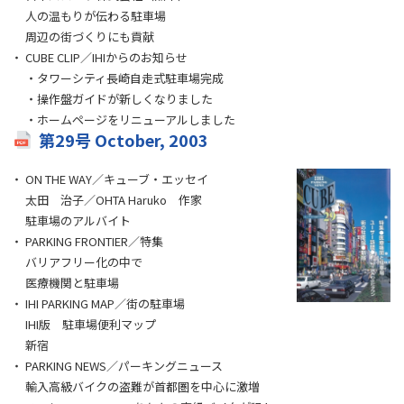
人の温もりが伝わる駐車場
周辺の街づくりにも貢献
CUBE CLIP／IHIからのお知らせ
・タワーシティ長崎自走式駐車場完成
・操作盤ガイドが新しくなりました
・ホームページをリニューアルしました
第29号 October, 2003
ON THE WAY／キューブ・エッセイ
太田 治子／OHTA Haruko 作家
駐車場のアルバイト
PARKING FRONTIER／特集
バリアフリー化の中で
医療機関と駐車場
IHI PARKING MAP／街の駐車場
IHI版 駐車場便利マップ
新宿
PARKING NEWS／パーキングニュース
輸入高級バイクの盗難が首都圏を中心に激増