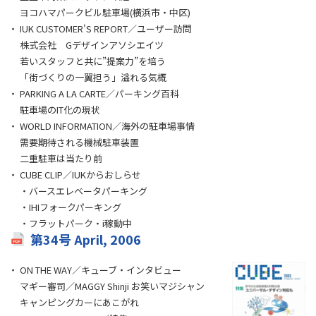
ヨコハマパークビル駐車場(横浜市・中区)
IUK CUSTOMER'S REPORT／ユーザー訪問
株式会社 Gデザインアソシエイツ
若いスタッフと共に”提案力”を培う
「街づくりの一翼担う」溢れる気概
PARKING A LA CARTE／パーキング百科
駐車場のIT化の現状
WORLD INFORMATION／海外の駐車場事情
需要期待される機械駐車装置
二重駐車は当たり前
CUBE CLIP／IUKからおしらせ
・バースエレベータパーキング
・IHIフォークパーキング
・フラットパーク・i稼動中
第34号 April, 2006
ON THE WAY／キューブ・インタビュー
マギー審司／MAGGY Shinji お笑いマジシャン
キャンピングカーにあこがれ