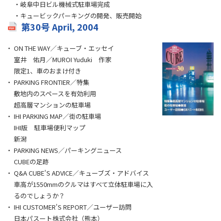
・岐阜中日ビル機械式駐車場完成
・キュービックパーキングの開発、販売開始
第30号 April, 2004
ON THE WAY／キューブ・エッセイ
室井 佑月／MUROI Yuduki 作家
限定1、車のおまけ付き
PARKING FRONTIER／特集
敷地内のスペースを有効利用
超高層マンションの駐車場
IHI PARKING MAP／街の駐車場
IHI版 駐車場便利マップ
新潟
PARKING NEWS／パーキングニュース
CUBEの足跡
Q&A CUBE'S ADVICE／キューブズ・アドバイス
車高が1550mmのクルマはすべて立体駐車場に入
るのでしょうか？
IHI CUSTOMER'S REPORT／ユーザー訪問
日本パスート株式会社（熊本）