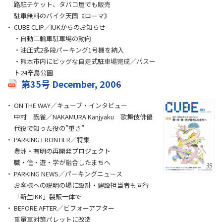
路駐チケット、タバコ屋でも販売
駐車無料のバイク天国《ローマ》
CUBE CLIP／IUKからのお知らせ
・自動二輪車駐車場の動向
・油圧式2多段パーキング1号機を納入
・熊本市内にビッグな自走式駐車場完成／パスー
ト24辛島公園
第35号 December, 2006
ON THE WAY／キューブ・インタビュー
中村 翫雀／NAKAMURA Kanjyaku 歌舞伎俳優
代役で知った役の”重さ”
PARKING FRONTIER／特集
豊洲・有明の再開発プロジェクト
職・住・遊・学が融合したまちへ
PARKING NEWS／パーキングニュース
お客様への説明の場に設計・建設担当者も同行
「新生IKK」製販一体で
BEFORE AFTER／ビフォーアフター
重量車対策パレットに改造