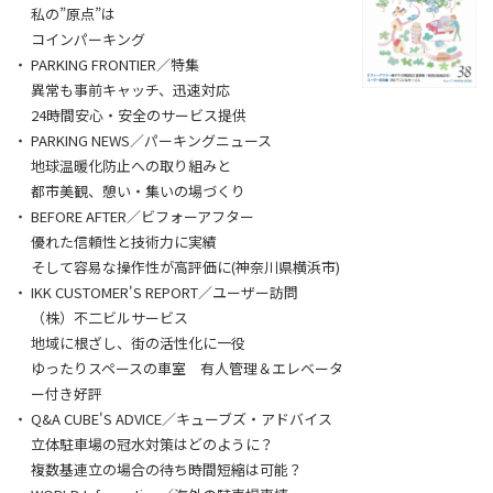
私の”原点”は
コインパーキング
PARKING FRONTIER／特集
異常も事前キャッチ、迅速対応
24時間安心・安全のサービス提供
PARKING NEWS／パーキングニュース
地球温暖化防止への取り組みと
都市美観、憩い・集いの場づくり
BEFORE AFTER／ビフォーアフター
優れた信頼性と技術力に実績
そして容易な操作性が高評価に(神奈川県横浜市)
IKK CUSTOMER'S REPORT／ユーザー訪問
（株）不二ビルサービス
地域に根ざし、街の活性化に一役
ゆったりスペースの車室 有人管理＆エレベータ
ー付き好評
Q&A CUBE'S ADVICE／キューブズ・アドバイス
立体駐車場の冠水対策はどのように？
複数基連立の場合の待ち時間短縮は可能？