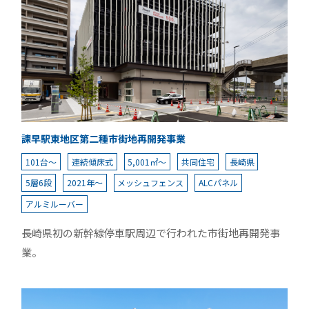
諫早駅東地区第二種市街地再開発事業
101台～
連続傾床式
5,001㎡～
共同住宅
長崎県
5層6段
2021年～
メッシュフェンス
ALCパネル
アルミルーバー
長崎県初の新幹線停車駅周辺で行われた市街地再開発事
業。