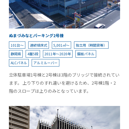
ぬまづみなとパーキング2号棟
101台～
連続傾床式
5,001㎡～
独立用（時間貸等）
静岡県
4層5段
2011年～2020年
鋼板パネル
ALCパネル
アルミルーバー
立体駐車場1号棟と2号棟は3階のブリッジで接続されてい
ます。 上り下りのすれ違いを避けるため、2号棟1階・2
階のスロープは上りのみとなっています。