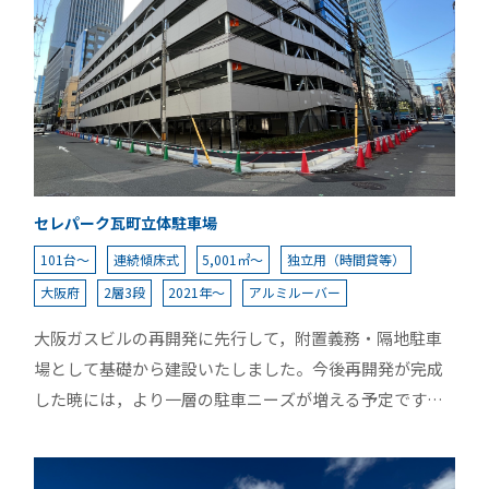
セレパーク瓦町立体駐車場
101台～
連続傾床式
5,001㎡～
独立用（時間貸等）
大阪府
2層3段
2021年～
アルミルーバー
大阪ガスビルの再開発に先行して，附置義務・隔地駐車
場として基礎から建設いたしました。今後再開発が完成
した暁には，より一層の駐車ニーズが増える予定です。
特長として，壁面および地上外構部には緑化を実施。