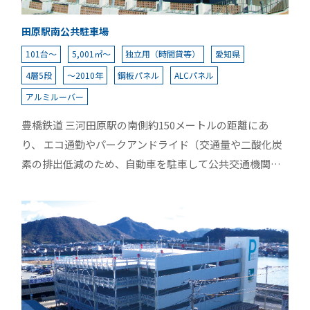
田原駅南公共駐車場
101台～
5,001㎡～
独立用（時間貸等）
愛知県
4層5段
～2010年
鋼板パネル
ALCパネル
アルミルーバー
豊橋鉄道 三河田原駅の南側約150メートルの距離にあ
り、 エコ通勤やパークアンドライド（交通量や二酸化炭
素の排出低減のため、自動車を駐車して公共交通機関で
移動するシステム）活用の促進を目指し設置された。