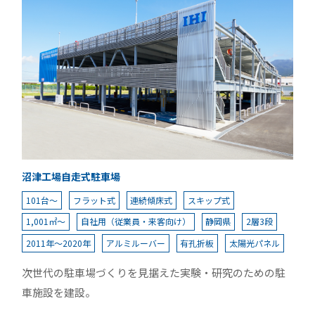
沼津工場自走式駐車場
101台～
フラット式
連続傾床式
スキップ式
1,001㎡～
自社用（従業員・来客向け）
静岡県
2層3段
2011年～2020年
アルミルーバー
有孔折板
太陽光パネル
次世代の駐車場づくりを見据えた実験・研究のための駐
車施設を建設。