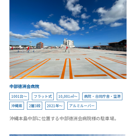
中部徳洲会病院
1001台～
フラット式
10,001㎡～
病院・合同庁舎・空港
沖縄県
2層3段
2021年～
アルミルーバー
沖縄本島中部に位置する中部徳洲会病院様の駐車場。