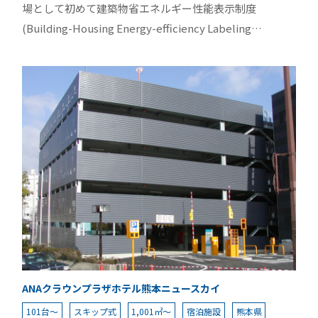
場として初めて建築物省エネルギー性能表示制度
(Building-Housing Energy-efficiency Labeling
System)の最高ランクである「★★★★★」ランクの評
価を取得しました。 ※BELSは、国土交通省から示された
「非住宅建築物に係る省エネルギー性能の表示のための
評価ガイドライン」に基づき、 第三者機関が非住宅建築
物を対象とした省エネルギー性能等に関する評価・表示
を行なう、2014 年 4月に創設された 5 段階のラベリング
制度です。
ANAクラウンプラザホテル熊本ニュースカイ
101台～
スキップ式
1,001㎡～
宿泊施設
熊本県