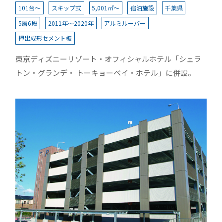
101台～
スキップ式
5,001㎡～
宿泊施設
千葉県
5層6段
2011年～2020年
アルミルーバー
押出成形セメント板
東京ディズニーリゾート・オフィシャルホテル「シェラ
トン・グランデ・ トーキョーベイ・ホテル」に併設。