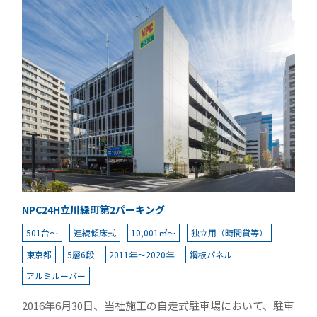
NPC24H立川緑町第2パーキング
501台～
連続傾床式
10,001㎡～
独立用（時間貸等）
東京都
5層6段
2011年～2020年
鋼板パネル
アルミルーバー
2016年6月30日、当社施工の自走式駐車場において、駐車