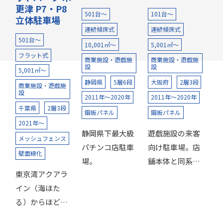
更津 P7・P8
501台～
101台～
立体駐車場
連続傾床式
連続傾床式
501台～
10,001㎡～
5,001㎡～
フラット式
商業施設・遊戯施
商業施設・遊戯施
設
設
5,001㎡～
静岡県
5層6段
大阪府
2層3段
商業施設・遊戯施
設
2011年～2020年
2011年～2020年
千葉県
2層3段
鋼板パネル
鋼板パネル
2021年～
静岡県下最大級
遊戯施設の来客
メッシュフェンス
パチンコ店駐車
向け駐車場。店
壁面緑化
場。
舗本体と同系色
東京湾アクアラ
にし一体感を演
イン（海ほた
出。
る）からほど近
い，木更津にあ