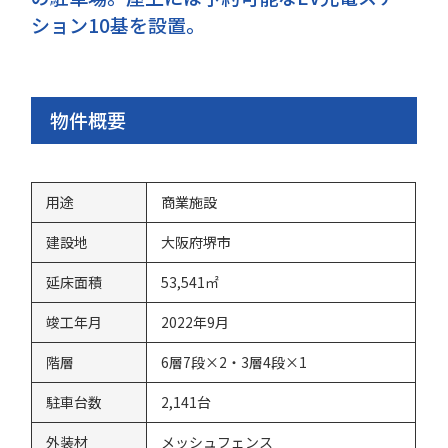
ション10基を設置。
物件概要
用途
商業施設
建設地
大阪府堺市
延床面積
53,541㎡
竣工年月
2022年9月
階層
6層7段×2・3層4段×1
駐車台数
2,141台
外装材
メッシュフェンス