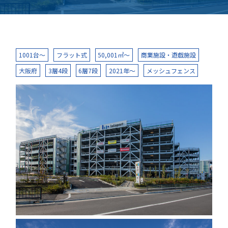
1001台～
フラット式
50,001㎡～
商業施設・遊戯施設
大阪府
3層4段
6層7段
2021年～
メッシュフェンス