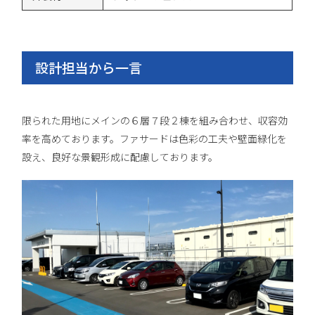
設計担当から一言
限られた用地にメインの６層７段２棟を組み合わせ、収容効
率を高めております。ファサードは色彩の工夫や壁面緑化を
設え、良好な景観形成に配慮しております。